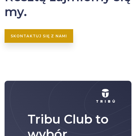
my.
SKONTAKTUJ SIĘ Z NAMI
Tribu Club to
wybór