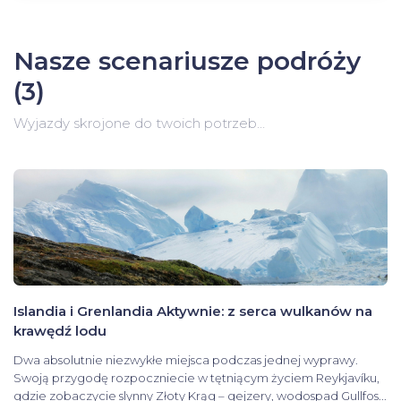
Nasze scenariusze podróży
(3)
Wyjazdy skrojone do twoich potrzeb…
Islandia i Grenlandia Aktywnie: z serca wulkanów na
krawędź lodu
Dwa absolutnie niezwykłe miejsca podczas jednej wyprawy.
Swoją przygodę rozpoczniecie w tętniącym życiem Reykjavíku,
gdzie zobaczycie slynny Złoty Krąg – gejzery, wodospad Gullfos...